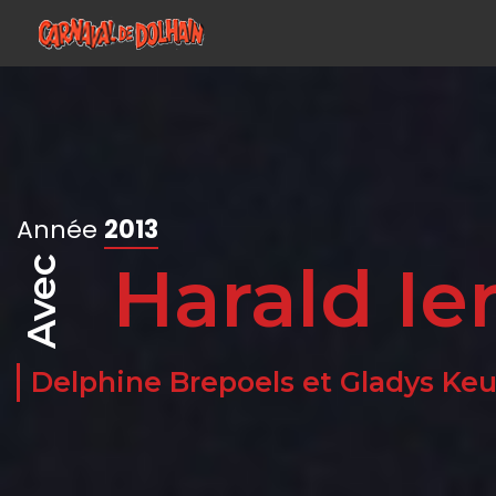
Année
2013
Harald Ie
Avec
Delphine Brepoe
|