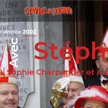
Année
2002
Stéph
Avec
Sophie Charpentier et A