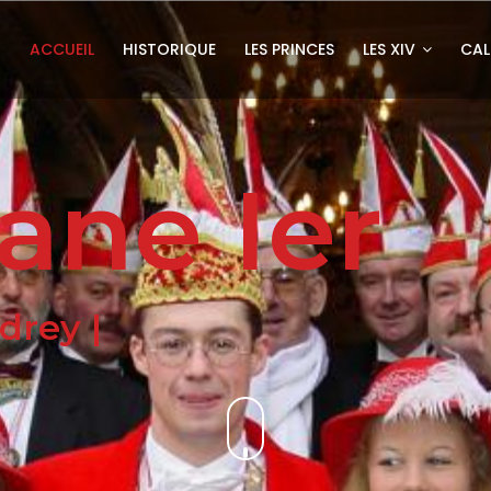
ACCUEIL
HISTORIQUE
LES PRINCES
LES XIV
CAL
ane Ier
udrey Trousso