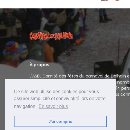
À propos
L'ASBL Comité des fêtes du carnaval de Dolhain es
organisatrice du carnaval de Dolhain et de nomb
s'y rapportant. Le comité est composé de 14 pers
Ce site web utilise des cookies pour vous
nom "les XIV" sous lequel nous sommes plus conn
assurer simplicité et convivialité lors de votre
navigation.
En savoir plus
J'ai compris
Site web développé par
Psi-Web SPRL