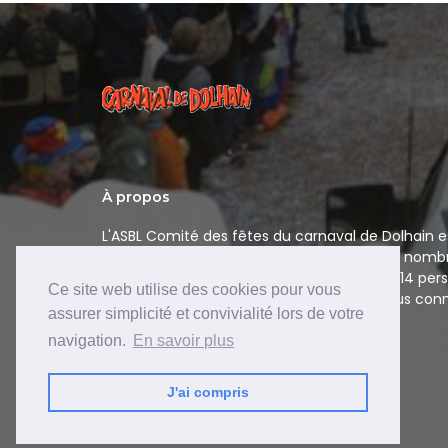
À propos
L'ASBL Comité des fêtes du carnaval de Dolhain es
organisatrice du carnaval de Dolhain et de nomb
s'y rapportant. Le comité est composé de 14 pers
Ce site web utilise des cookies pour vous
nom "les XIV" sous lequel nous sommes plus conn
assurer simplicité et convivialité lors de votre
navigation.
En savoir plus
J'ai compris
Site web développé par
Psi-Web SPRL