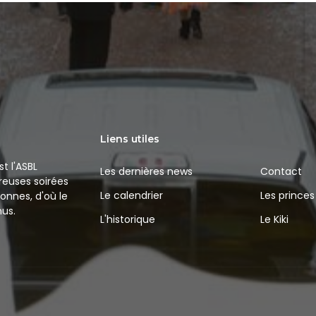
Liens utiles
t l'ASBL
Les dernières news
Contact
reuses soirées
Le calendrier
Les princes
onnes, d'où le
us.
L'historique
Le Kiki