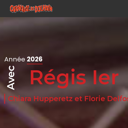
Année
2026
Régis Ier
Avec
Chiara Hupperetz et F